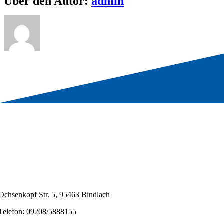
Über den Autor:
admin
Ochsenkopf Str. 5, 95463 Bindlach
Telefon: 09208/5888155