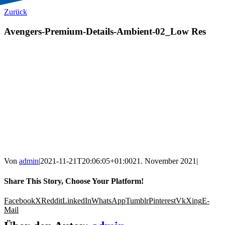
Zurück
Avengers-Premium-Details-Ambient-02_Low Res
Von
admin
|
2021-11-21T20:06:05+01:00
21. November 2021
|
Share This Story, Choose Your Platform!
Facebook
X
Reddit
LinkedIn
WhatsApp
Tumblr
Pinterest
Vk
Xing
E-
Mail