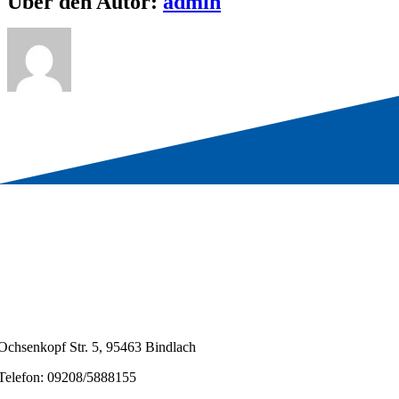
Über den Autor:
admin
Ochsenkopf Str. 5, 95463 Bindlach
Telefon: 09208/5888155