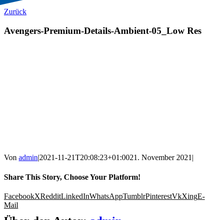
Zurück
Avengers-Premium-Details-Ambient-05_Low Res
Von
admin
|
2021-11-21T20:08:23+01:00
21. November 2021
|
Share This Story, Choose Your Platform!
Facebook
X
Reddit
LinkedIn
WhatsApp
Tumblr
Pinterest
Vk
Xing
E-
Mail