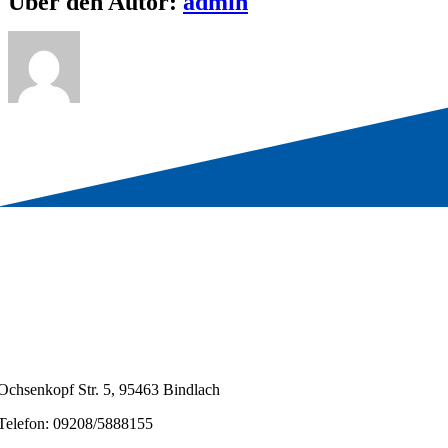
Über den Autor:
admin
Ochsenkopf Str. 5, 95463 Bindlach
Telefon: 09208/5888155