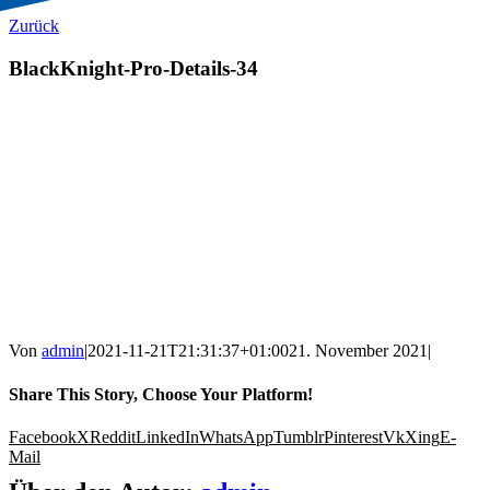
Zurück
BlackKnight-Pro-Details-34
Von
admin
|
2021-11-21T21:31:37+01:00
21. November 2021
|
Share This Story, Choose Your Platform!
Facebook
X
Reddit
LinkedIn
WhatsApp
Tumblr
Pinterest
Vk
Xing
E-
Mail