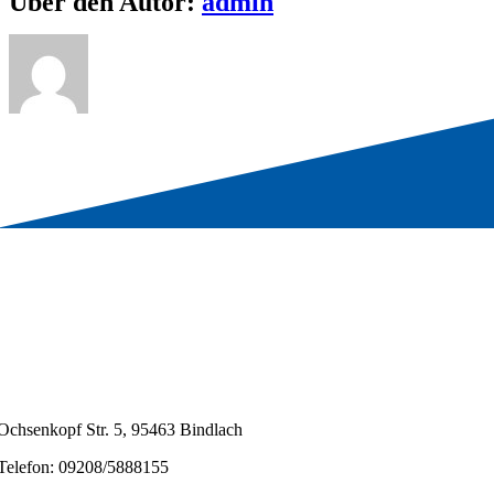
Über den Autor:
admin
Ochsenkopf Str. 5, 95463 Bindlach
Telefon: 09208/5888155