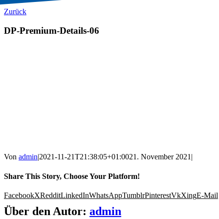
Zurück
DP-Premium-Details-06
Von
admin
|
2021-11-21T21:38:05+01:00
21. November 2021
|
Share This Story, Choose Your Platform!
Facebook
X
Reddit
LinkedIn
WhatsApp
Tumblr
Pinterest
Vk
Xing
E-Mail
Über den Autor:
admin