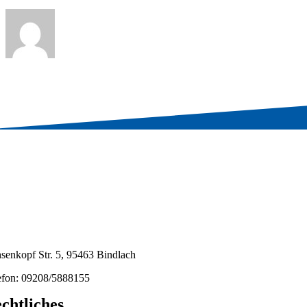
senkopf Str. 5, 95463 Bindlach
efon: 09208/5888155
chtliches