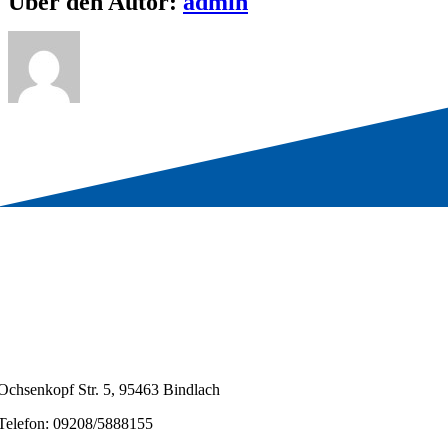
Über den Autor:
admin
Ochsenkopf Str. 5, 95463 Bindlach
Telefon: 09208/5888155