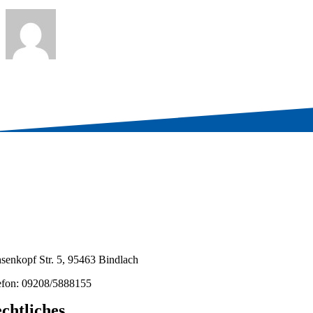
senkopf Str. 5, 95463 Bindlach
efon: 09208/5888155
chtliches