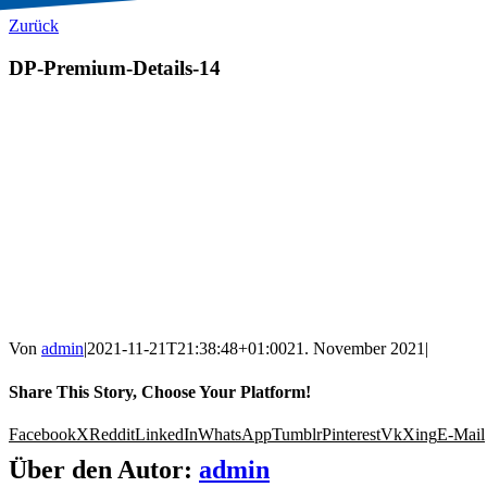
Zurück
DP-Premium-Details-14
Von
admin
|
2021-11-21T21:38:48+01:00
21. November 2021
|
Share This Story, Choose Your Platform!
Facebook
X
Reddit
LinkedIn
WhatsApp
Tumblr
Pinterest
Vk
Xing
E-Mail
Über den Autor:
admin