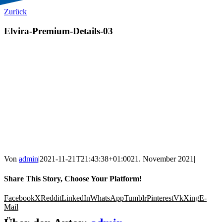
Zurück
Elvira-Premium-Details-03
Von
admin
|
2021-11-21T21:43:38+01:00
21. November 2021
|
Share This Story, Choose Your Platform!
Facebook
X
Reddit
LinkedIn
WhatsApp
Tumblr
Pinterest
Vk
Xing
E-
Mail