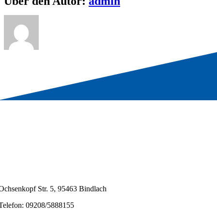
Über den Autor:
admin
Ochsenkopf Str. 5, 95463 Bindlach
Telefon: 09208/5888155