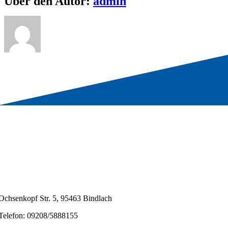
Über den Autor:
admin
Ochsenkopf Str. 5, 95463 Bindlach
Telefon: 09208/5888155