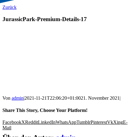
Zurück
JurassicPark-Premium-Details-17
Von
admin
|
2021-11-21T22:06:20+01:00
21. November 2021
|
Share This Story, Choose Your Platform!
Facebook
X
Reddit
LinkedIn
WhatsApp
Tumblr
Pinterest
Vk
Xing
E-
Mail