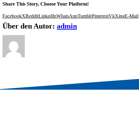
Share This Story, Choose Your Platform!
Facebook
X
Reddit
LinkedIn
WhatsApp
Tumblr
Pinterest
Vk
Xing
E-Mail
Über den Autor:
admin