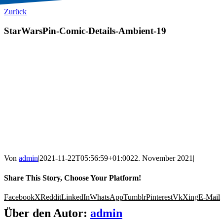
Zurück
StarWarsPin-Comic-Details-Ambient-19
Von
admin
|
2021-11-22T05:56:59+01:00
22. November 2021
|
Share This Story, Choose Your Platform!
Facebook
X
Reddit
LinkedIn
WhatsApp
Tumblr
Pinterest
Vk
Xing
E-Mail
Über den Autor:
admin