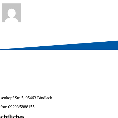
senkopf Str. 5, 95463 Bindlach
efon: 09208/5888155
chtliches