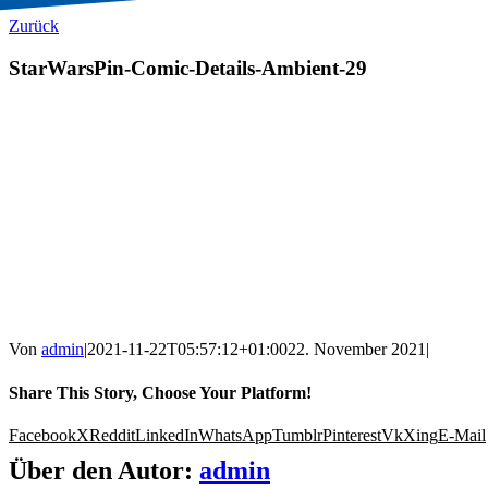
Zurück
StarWarsPin-Comic-Details-Ambient-29
Von
admin
|
2021-11-22T05:57:12+01:00
22. November 2021
|
Share This Story, Choose Your Platform!
Facebook
X
Reddit
LinkedIn
WhatsApp
Tumblr
Pinterest
Vk
Xing
E-Mail
Über den Autor:
admin