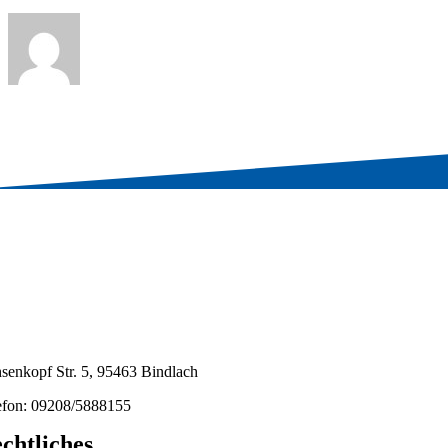
senkopf Str. 5, 95463 Bindlach
efon: 09208/5888155
chtliches