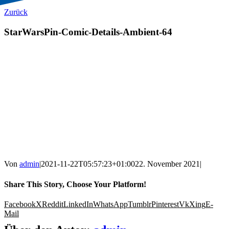
Zurück
StarWarsPin-Comic-Details-Ambient-64
Von
admin
|
2021-11-22T05:57:23+01:00
22. November 2021
|
Share This Story, Choose Your Platform!
Facebook
X
Reddit
LinkedIn
WhatsApp
Tumblr
Pinterest
Vk
Xing
E-
Mail