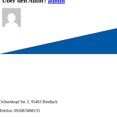
Über den Autor:
admin
Ochsenkopf Str. 5, 95463 Bindlach
Telefon: 09208/5888155