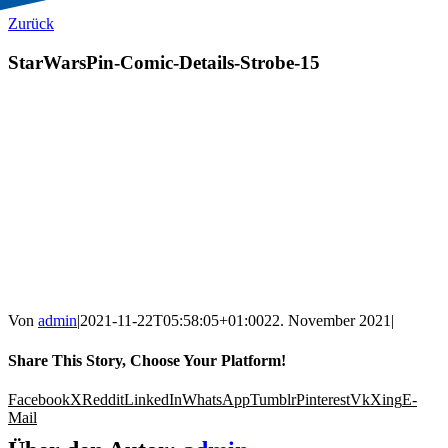
Zurück
StarWarsPin-Comic-Details-Strobe-15
Von
admin
|
2021-11-22T05:58:05+01:00
22. November 2021
|
Share This Story, Choose Your Platform!
Facebook
X
Reddit
LinkedIn
WhatsApp
Tumblr
Pinterest
Vk
Xing
E-
Mail