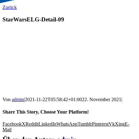
Zurück
StarWarsELG-Detail-09
Von
admin
|
2021-11-22T05:58:42+01:00
22. November 2021
|
Share This Story, Choose Your Platform!
Facebook
X
Reddit
LinkedIn
WhatsApp
Tumblr
Pinterest
Vk
Xing
E-
Mail