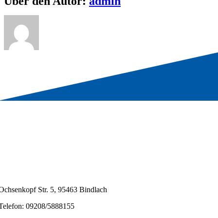
Über den Autor:
admin
Ochsenkopf Str. 5, 95463 Bindlach
Telefon: 09208/5888155