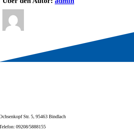
Über den Autor:
admin
Ochsenkopf Str. 5, 95463 Bindlach
Telefon: 09208/5888155