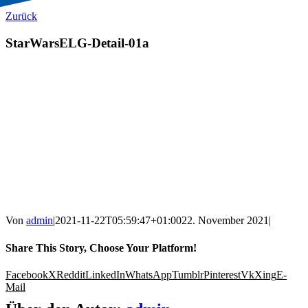
Zurück
StarWarsELG-Detail-01a
Von
admin
|
2021-11-22T05:59:47+01:00
22. November 2021
|
Share This Story, Choose Your Platform!
Facebook
X
Reddit
LinkedIn
WhatsApp
Tumblr
Pinterest
Vk
Xing
E-
Mail