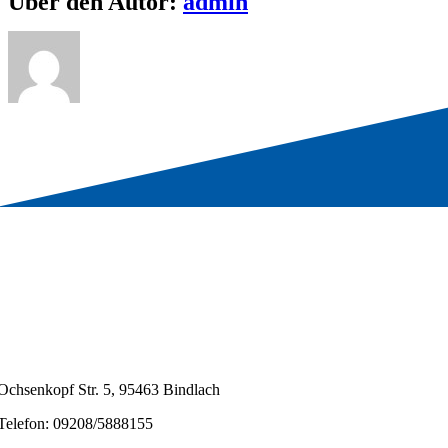
Über den Autor:
admin
Ochsenkopf Str. 5, 95463 Bindlach
Telefon: 09208/5888155