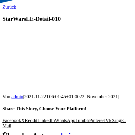
Zurück
StarWarsLE-Detail-010
Von
admin
|
2021-11-22T06:01:45+01:00
22. November 2021
|
Share This Story, Choose Your Platform!
Facebook
X
Reddit
LinkedIn
WhatsApp
Tumblr
Pinterest
Vk
Xing
E-
Mail