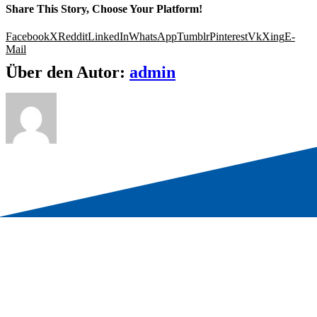
Share This Story, Choose Your Platform!
Facebook
X
Reddit
LinkedIn
WhatsApp
Tumblr
Pinterest
Vk
Xing
E-
Mail
Über den Autor:
admin