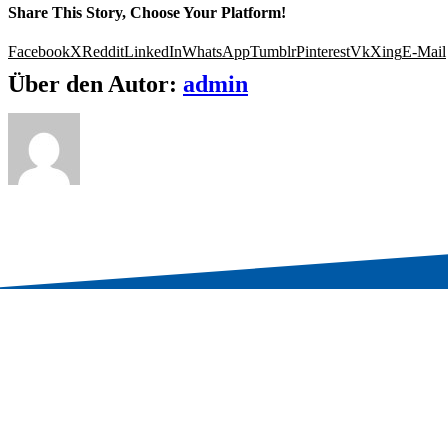
Share This Story, Choose Your Platform!
Facebook
X
Reddit
LinkedIn
WhatsApp
Tumblr
Pinterest
Vk
Xing
E-Mail
Über den Autor:
admin