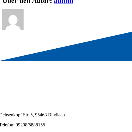
Über den Autor:
admin
Ochsenkopf Str. 5, 95463 Bindlach
Telefon: 09208/5888155