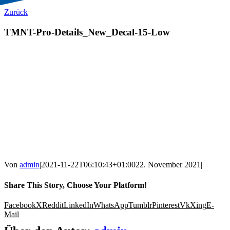
Zurück
TMNT-Pro-Details_New_Decal-15-Low
Von
admin
|
2021-11-22T06:10:43+01:00
22. November 2021
|
Share This Story, Choose Your Platform!
Facebook
X
Reddit
LinkedIn
WhatsApp
Tumblr
Pinterest
Vk
Xing
E-
Mail