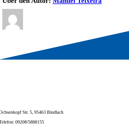
Über den Autor:
Manuel Teixeira
Ochsenkopf Str. 5, 95463 Bindlach
Telefon: 09208/5888155