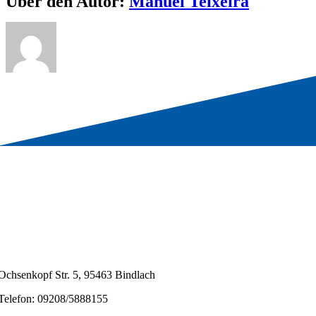
Über den Autor:
Manuel Teixeira
Ochsenkopf Str. 5, 95463 Bindlach
Telefon: 09208/5888155