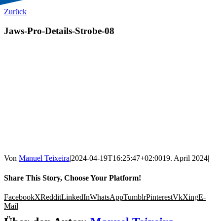
Zurück
Jaws-Pro-Details-Strobe-08
Von
Manuel Teixeira
|
2024-04-19T16:25:47+02:00
19. April 2024
|
Share This Story, Choose Your Platform!
Facebook
X
Reddit
LinkedIn
WhatsApp
Tumblr
Pinterest
Vk
Xing
E-
Mail