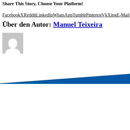
Share This Story, Choose Your Platform!
Facebook
X
Reddit
LinkedIn
WhatsApp
Tumblr
Pinterest
Vk
Xing
E-Mail
Über den Autor:
Manuel Teixeira