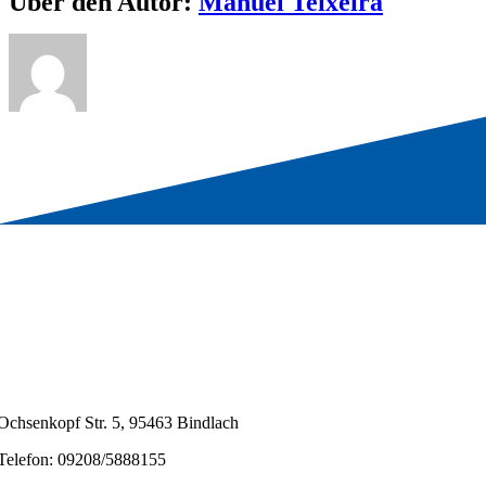
Über den Autor:
Manuel Teixeira
Ochsenkopf Str. 5, 95463 Bindlach
Telefon: 09208/5888155