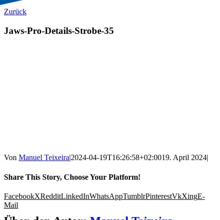
Zurück
Jaws-Pro-Details-Strobe-35
Von
Manuel Teixeira
|
2024-04-19T16:26:58+02:00
19. April 2024
|
Share This Story, Choose Your Platform!
Facebook
X
Reddit
LinkedIn
WhatsApp
Tumblr
Pinterest
Vk
Xing
E-
Mail