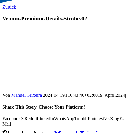
Zurück
Venom-Premium-Details-Strobe-02
Von
Manuel Teixeira
|
2024-04-19T16:43:46+02:00
19. April 2024
|
Share This Story, Choose Your Platform!
Facebook
X
Reddit
LinkedIn
WhatsApp
Tumblr
Pinterest
Vk
Xing
E-
Mail