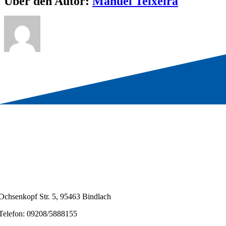
Über den Autor:
Manuel Teixeira
Ochsenkopf Str. 5, 95463 Bindlach
Telefon: 09208/5888155