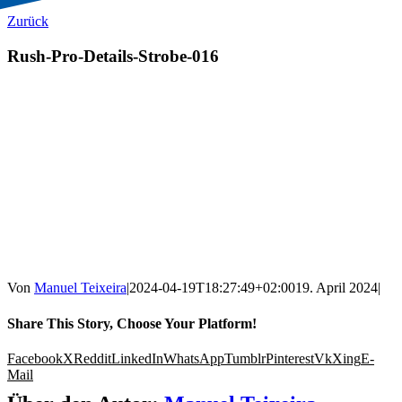
Zurück
Rush-Pro-Details-Strobe-016
Von
Manuel Teixeira
|
2024-04-19T18:27:49+02:00
19. April 2024
|
Share This Story, Choose Your Platform!
Facebook
X
Reddit
LinkedIn
WhatsApp
Tumblr
Pinterest
Vk
Xing
E-
Mail