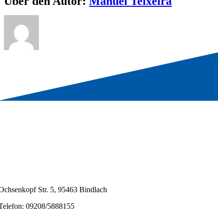
Über den Autor:
Manuel Teixeira
Ochsenkopf Str. 5, 95463 Bindlach
Telefon: 09208/5888155