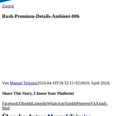
Zurück
Rush-Premium-Details-Ambient-006
Von
Manuel Teixeira
|
2024-04-19T18:32:11+02:00
19. April 2024
|
Share This Story, Choose Your Platform!
Facebook
X
Reddit
LinkedIn
WhatsApp
Tumblr
Pinterest
Vk
Xing
E-
Mail