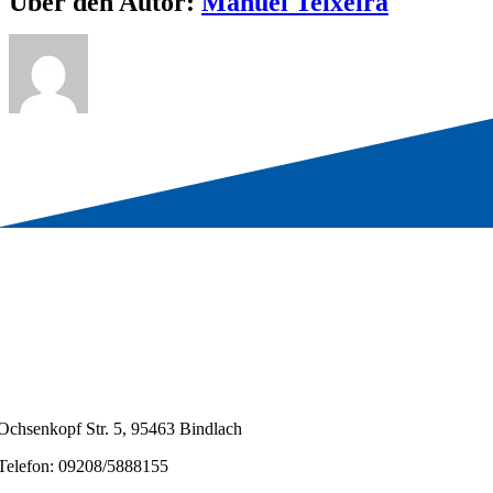
Über den Autor:
Manuel Teixeira
Ochsenkopf Str. 5, 95463 Bindlach
Telefon: 09208/5888155