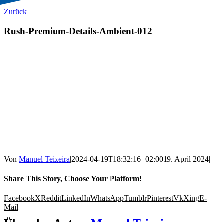
Zurück
Rush-Premium-Details-Ambient-012
Von
Manuel Teixeira
|
2024-04-19T18:32:16+02:00
19. April 2024
|
Share This Story, Choose Your Platform!
Facebook
X
Reddit
LinkedIn
WhatsApp
Tumblr
Pinterest
Vk
Xing
E-
Mail