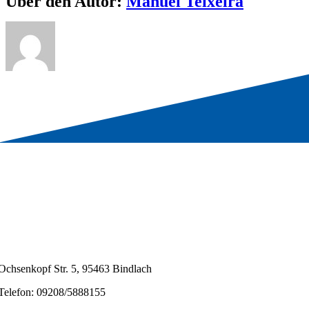
Über den Autor:
Manuel Teixeira
Ochsenkopf Str. 5, 95463 Bindlach
Telefon: 09208/5888155