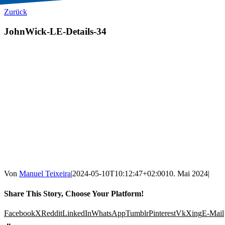
Zurück
JohnWick-LE-Details-34
Von
Manuel Teixeira
|
2024-05-10T10:12:47+02:00
10. Mai 2024
|
Share This Story, Choose Your Platform!
Facebook
X
Reddit
LinkedIn
WhatsApp
Tumblr
Pinterest
Vk
Xing
E-Mail