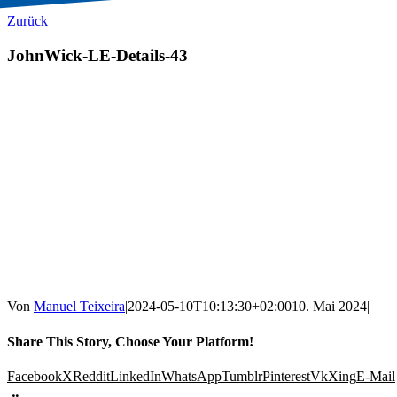
Zurück
JohnWick-LE-Details-43
Von
Manuel Teixeira
|
2024-05-10T10:13:30+02:00
10. Mai 2024
|
Share This Story, Choose Your Platform!
Facebook
X
Reddit
LinkedIn
WhatsApp
Tumblr
Pinterest
Vk
Xing
E-Mail