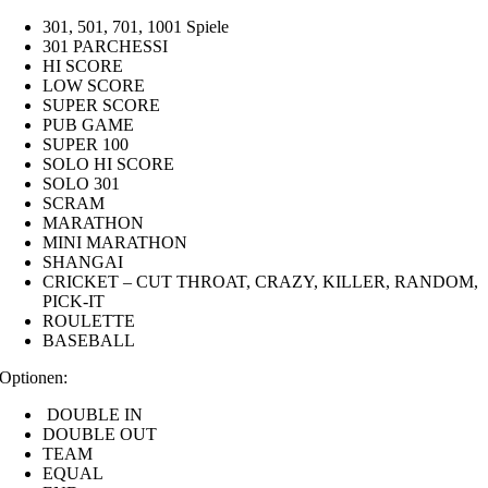
301, 501, 701, 1001 Spiele
301 PARCHESSI
HI SCORE
LOW SCORE
SUPER SCORE
PUB GAME
SUPER 100
SOLO HI SCORE
SOLO 301
SCRAM
MARATHON
MINI MARATHON
SHANGAI
CRICKET – CUT THROAT, CRAZY, KILLER, RANDOM,
PICK-IT
ROULETTE
BASEBALL
Optionen:
DOUBLE IN
DOUBLE OUT
TEAM
EQUAL