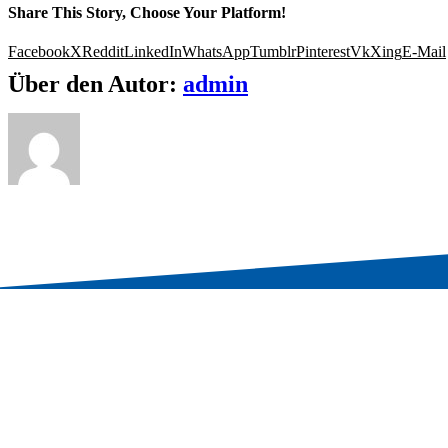
Share This Story, Choose Your Platform!
Facebook
X
Reddit
LinkedIn
WhatsApp
Tumblr
Pinterest
Vk
Xing
E-Mail
Über den Autor:
admin