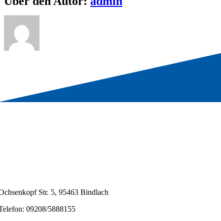
Über den Autor:
admin
Ochsenkopf Str. 5, 95463 Bindlach
Telefon: 09208/5888155