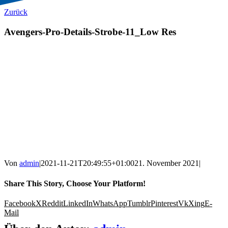
Zurück
Avengers-Pro-Details-Strobe-11_Low Res
Von
admin
|
2021-11-21T20:49:55+01:00
21. November 2021
|
Share This Story, Choose Your Platform!
Facebook
X
Reddit
LinkedIn
WhatsApp
Tumblr
Pinterest
Vk
Xing
E-
Mail