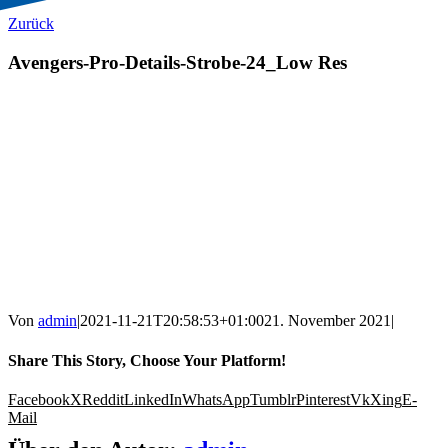
Zurück
Avengers-Pro-Details-Strobe-24_Low Res
Von
admin
|
2021-11-21T20:58:53+01:00
21. November 2021
|
Share This Story, Choose Your Platform!
Facebook
X
Reddit
LinkedIn
WhatsApp
Tumblr
Pinterest
Vk
Xing
E-
Mail