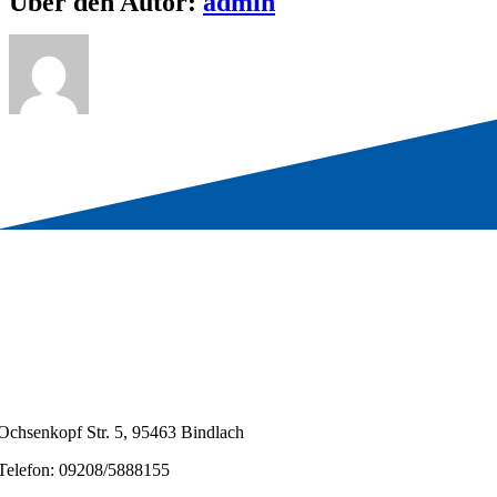
Über den Autor:
admin
Ochsenkopf Str. 5, 95463 Bindlach
Telefon: 09208/5888155